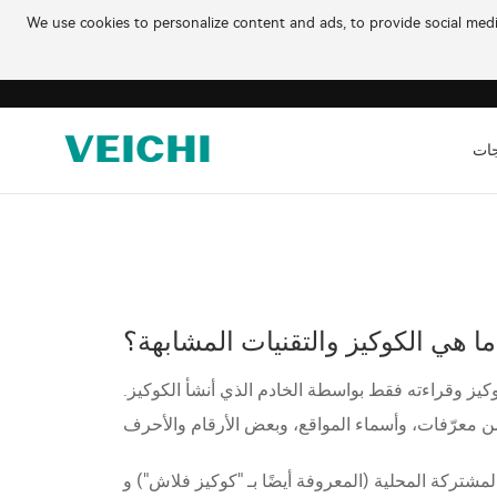
We use cookies to personalize content and ads, to provide social media
جات
ما هي الكوكيز والتقنيات المشابهة؟
يز وقراءته فقط بواسطة الخادم الذي أنشأ الكوكيز.
يضًا بـ "كوكيز فلاش") وHTML5 للتخزين المحلي المعلومات على جهازك ويمكن أن تسجل بعض المعلومات حول