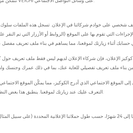
تتمكن من 'الإعجاب' أو 'المشاركة' بمحتوىنا والتفاعل مع علامة VEICHI على وسائل التواصل الاجتماعي.
ملف شخصي على خوادم شركائنا في الإعلان. تسجل هذه الملفات سلوك
لإجراءات التي تقوم بها على الموقع (الروابط أو الأزرار التي تم النقر عليها)، بالإضافة إلى المواصف
دم كوكيز الإعلان، فإن شركاء الإعلان لديهم ليس فقط ملف تعريف حول ك
التعرف عليك عند زيارتك لموقعنا. ينطبق هذا بغض النظر عما إذا كان لديك حساب مع ذلك الموقع الاجتماعي.
تختلف فترة الاحتفاظ بكوكيز الإعلان عادة من 30 يومًا إلى 24 شهرًا، حسب طول حملاتنا الإعلانية