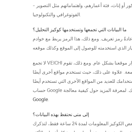
- معلومات ديموغرافية عن زوار موقعنا، على سبيل المثال، إحصائيات عن النسبة المئوية لزوار الموقع الذين هم ذكور أو إناث، فئة أعمارهم، واهتماماتهم مثل التصوير
الفوتوغرافي والتكنولوجيا.
ما البيانات التي تجمعها وتستخدمها كوكيز التحليل؟
لك، هذا الرمز يربط مع خوادم Google Analytics، مما يتيح لـ Google بناء ملف تعريف لكيفية تصفحك للموقع. تتم معالجة تفاصيل
لا تجمع VEICHI أي بيانات شخصية عبر كوكيز الإحصائيات. نحن فقط نتلقى بيانات مجمعة عن زوار موقعنا بشكل عام. ومع ذلك، تقوم Google بمعالجة بياناتك الشخصية لتزويدنا
ستخدم مواقع أخرى أيضًا Google Analytics، فإن Google لا تمتلك فقط ملف تعريف عن كيفية استخدامك لموقعنا، بل أيضًا
 من المواقع الأخرى التي تستخدم أيضًا Google Analytics. قد تقوم Google أيضًا بربط معلومات كوكيزك مع معلومات حسابك، إذا كنت مسجلًا في
Google
.
إلى متى نحتفظ بهذه البيانات؟
تختلف فترة الاحتفاظ بكوكيز التحليل من 24 ساعة إلى 24 شهرًا، حسب الغرض من الكوكيز. على سبيل المثال، تخزن بعض الكوكيز المعلومات لمدة 24 ساعة فقط، لتذكرك