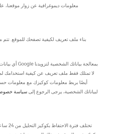
حساب Google الخاص بك أثناء التصفح، لإنشاء ملف تعريف أكثر تفصيلًا عنك. لمعرفة المزيد حول كيفية معالجة Google لبياناتك الشخصية، يرجى الرجوع إلى
سياسة خصوصي