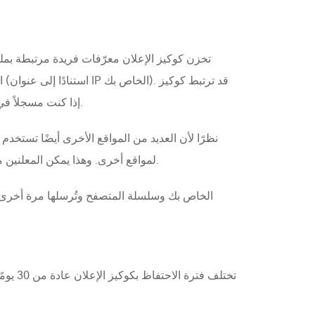
تخزن كوكيز الإعلان معرّفات فريدة مرتبطة ب
ا
الإعلان الخاصة بـ Google أيضًا بمعرف Google، إذا كنت مسجلاً في حسابك أثناء زيارتك لموقعنا، مما يساهم في بناء ملف تعريف مفصل عنك.
نظرًا لأن العديد من المواقع الأخرى أيضًا تستخ
لمواقع أخرى. وهذا يمكن المعلنين من بناء ملف تعريف تفصيلي للغاية عنك، بما في ذلك عمرك وجنسك واهتماماتك ولغتك ومستوى التفاعل والشبكة والمتصفح.