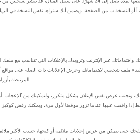
كزائر فريد للموقع في ذلك اليوم. بينما قد تستمر بعضها لمدة تصل إلى 24 شهرًا.
ة أ أو النسخة ب من الصفحة، ويضمن أنك ستراها نفس النسخة في الزيا
اهتماماتك عبر الإنترنت وتزويدك بالإعلانات التي تتناسب مع ملفك ا
 لبناء ملف شخصي لاهتماماتك وعرض الإعلانات ذات الصلة على مواقع أ
المرتبطة بأزرار 'إعجاب' و 'مشاركة' على وسائل التواصل الاجتماعي.
ك، وتجنب عرض نفس الإعلان بشكل متكرر، ولتمكينك من 'الإعجاب' أو '
حك حتى نتمكن من عرض إعلانات ملائمة أو كبحها، حسب الأكثر ملائم