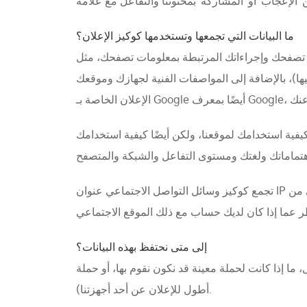
ما البيانات التي تجمعها وتستخدمها كوكيز الإعلان؟
 تصفحك وإجراءاتك المرتبطة بمعلومات تصفحك، مثل
ات الفنية لجهازك وموقعك (استنادًا إلى عنوان IP الخاص بك). قد ترتبط كوكيز
يفية استخدامك لموقعنا، ولكن أيضًا كيفية استخدامك
تجمع كوكيز وسائل التواصل الاجتماعي عنوان IP الخاص بك وسلسلة المتصفح وتُرسلها مرة أخرى إلى الموقع الاجتماعي الذي أدرج الكوكيز، مما يمكّن الموقع الاجتماعي من
إلى متى نحتفظ بهذه البيانات؟
 المحددة (على سبيل المثال، ما إذا كانت لحملة معينة قد نكون نقوم بها، أو حملة
أطول للإعلان عن أحد أجهزتنا).