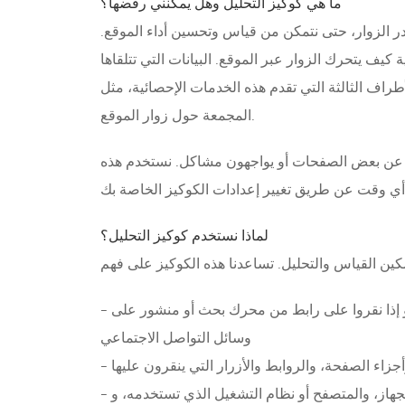
ما هي كوكيز التحليل وهل يمكنني رفضها؟
صادر الزوار، حتى نتمكن من قياس وتحسين أداء الموقع.
موقع. البيانات التي تتلقاها VEICHI من هذه الكوكيز مجمعة ومجهولة،
ت الإحصائية، مثل Google Analytics، بمعالجة البيانات الشخصية الخاصة بك لتزويدنا بالبيانات
المجمعة حول زوار الموقع.
ون عن بعض الصفحات أو يواجهون مشاكل. نستخدم هذه
لماذا نستخدم كوكيز التحليل؟
- أي المواقع يزورها الأشخاص قبل الوصول إلى موقعنا، على سبيل المثال، ما إذا كان الزائر قد جاء مباشرة إلى موقعنا أو إذا نقروا على رابط من محرك بحث أو منشور على
وسائل التواصل الاجتماعي
زاء الصفحة، والروابط والأزرار التي ينقرون عليها
جهاز، والمتصفح أو نظام التشغيل الذي تستخدمه، و