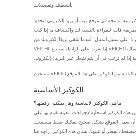
أنشطتك وتفضيلاتك.
ترونية مدمجة في موقع ويب أو بريد إلكتروني لتحديد
طريقة قابلة للقراءة بالنسبة لك واكتشاف ما إذا كنت
 تتلقى بريدًا إلكترونيًا من VEICHI، قد يحتوي على رابط URL يمكن النقر عليه والذي يربطك إلى صفحة ويب من
VEICHI. إذا نقرت على الرابط، ستتتبع VEICHI زيارتك لمساعدتنا في تعلم تفضيلاتك حول المنتجات والخدمات وتحسين خدمة العملاء لدينا. يمكنك إلغاء الاشتراك من رسائلنا
الكوكيز الأساسية
ما هي الكوكيز الأساسية وهل يمكنني رفضها؟
ين هذه الكوكيز استجابة لإجراءات معينة تقوم بها على
لحتك أن يعمل الموقع بشكل صحيح. يمكنك ضبط متصفحك