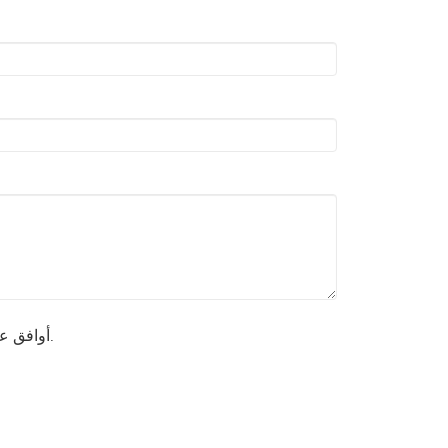
أوافق على أن بياناتي من نموذج الاتصال يتم جمعها ومعالجتها للرد على استفساري.