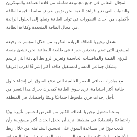
المجال. التفاني في جمع مجموعة شاملة من قادة الصناعة والمبتكرين
والتقنيات التي تغير قواعد اللعبة. نحن نؤمن بعرض سلسلة قيمة الطاقة
بأكملها، من أحدث التطورات في توليد الطاقة ونقلها إلى الحلول الرائدة
في مجال الطاقة المتجددة وكفاءة الطاقة.
تشعل نيجيريا للطاقة الريادة الفكرية من خلال المؤتمرات رفيعة
المستوى التي تضم متحدثين خبراء في طليعة الصناعة. نحن ننشئ منصة
للرؤى القيمة والمناقشات الحاسمة وتعزيز الروابط الهادفة التي ترسم
بشكل جماعي المسار لمستقبل طاقة أكثر إشراقًا لغرب إفريقيا.
مع مبادرات صافي الصفر العالمية التي تدفع السوق إلى إنشاء حلول
طاقة أكثر استدامة، نرى سوق الطاقة كمحرك يحرك هذا التغيير من
أجل إحداث فرق ملحوظ اجتماعيًا وبيئيًا واقتصاديًا في المنطقة.
يمنحنا تشغيل نيجيريا للطاقة الكثير من الفرص لتحسين تأثيرنا بيئيًا
واجتماعيًا واقتصاديًا في منطقتنا. نريد أن نجعل الحدث أكثر مسؤولية وأن
نلعب دورًا في مساعدة السوق على تحسين استدامته من خلال ربط
الأشخاص بالشبكات والمعرفة التي يريدون المساعدة في حل التحديات