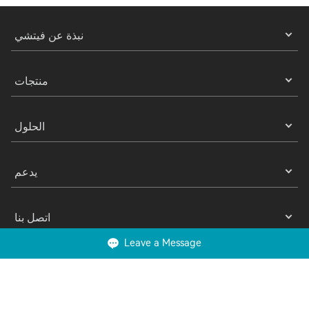
نبذة عن فيتشي
منتجات
الحلول
يدعم
اتصل بنا
Leave a Message
Copyright 2025 © Suzhou Veichi Electric Co., Ltd. All Rights Reserved.
ملفات تعريف الارتباط
شروط الاستخدام
خصوصية